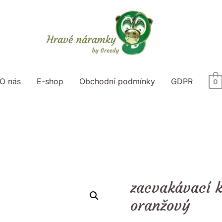
O nás
E-shop
Obchodní podmínky
GDPR
0
zacvakávací 
oranžový