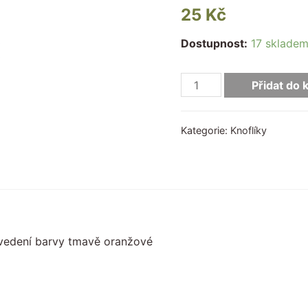
25
Kč
Dostupnost:
17 sklade
Přidat do 
Kategorie:
Knoflíky
ovedení barvy tmavě oranžové